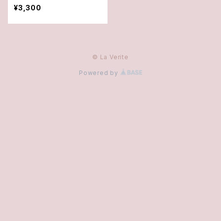
¥3,300
© La Verite
Powered by