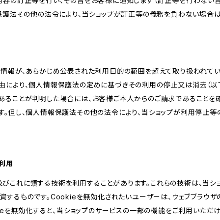
内容の訂正等を行い、その旨をお客様に通知します（訂正等を行わない
報保護法その他の法令により、当ショップが訂正等の義務を負わない場合は
人情報が、あらかじめ公表された利用目的の範囲を超えて取り扱われて
由により、個人情報保護法の定めに基づきその利用の停止又は消去（以下
あることが判明した場合には、お客様ご本人からのご請求であることを
す。但し、個人情報保護法その他の法令により、当ショップが利用停止等
の利用
kie及びこれに類する技術を利用することがあります。これらの技術は、当
するものです。Cookieを無効化されたいユーザーは、ウェブブラウザの
kieを無効化すると、当ショップのサービスの一部の機能をご利用いただ